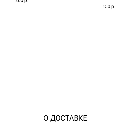
200
р.
150
р.
О ДОCТАВКЕ