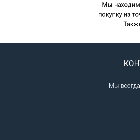
Мы находимс
покупку из то
Также
КОН
Мы всегда