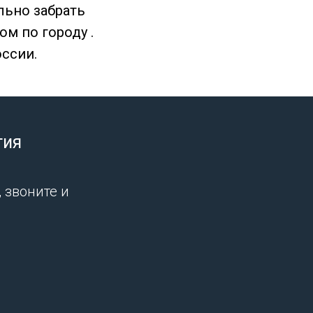
льно забрать
ом по городу .
оссии.
тия
 звоните и