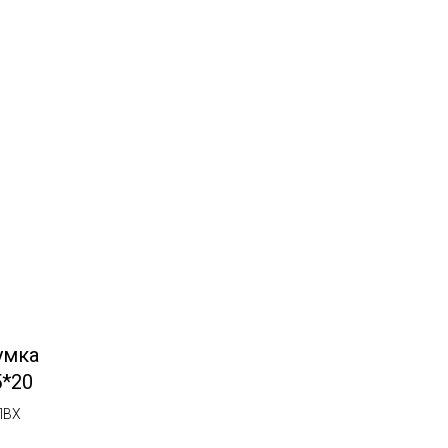
умка
5*20
ПВХ