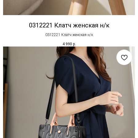
0312221 Клатч женская н/к
0312221 Клатч женская н/к
4 990
р.