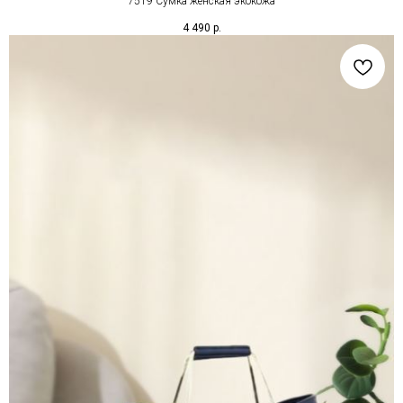
7519 Сумка женская экокожа
4 490
р.