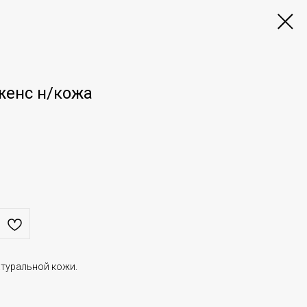
женс н/кожа
атуральной кожи.