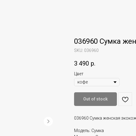
036960 Сумка жен
SKU:
036960
3 490
р.
Цвет
Out of stock
036960 Сумка женская экоко
Модель: Сумка