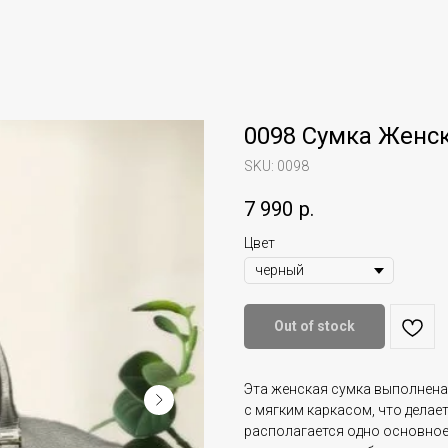
0098 Сумка Женс
SKU:
0098
7 990
р.
Цвет
Out of stock
Эта женская сумка выполнена
с мягким каркасом, что делае
располагается одно основное 