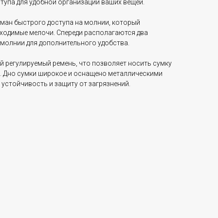
тупа для удобной организации ваших вещей.
рман быстрого доступа на молнии, который
бходимые мелочи. Спереди располагаются два
 молнии для дополнительного удобства.
й регулируемый ремень, что позволяет носить сумку
ечо. Дно сумки широкое и оснащено металлическими
 устойчивость и защиту от загрязнений.