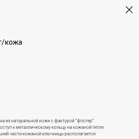
т/кожа
а из натуральной кожи с фактурой "флотер".
оступ к металлическому кольцу на кожаной петле
ешней части кожаной ключницы располагается