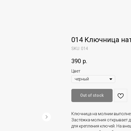
014 Ключница на
SKU:
014
390
р.
Цвет
Out of stock
Ключница на молнии выполнен
Застёжка-молния открывает д
для крепления ключей. На вн