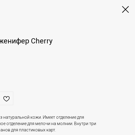
женифер Cherry
з натуральной кожи. Имеет отделение для
е отделение для мелочи на молнии. Внутри три
манов для пластиковых карт.