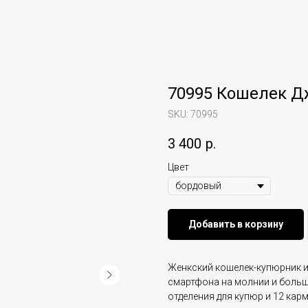
70995 Кошелек Д
SKU:
70995
3 400
р.
Цвет
Добавить в корзину
Женкский кошелек-купюрник и
смартфона на молнии и большо
отделения для купюр и 12 кар