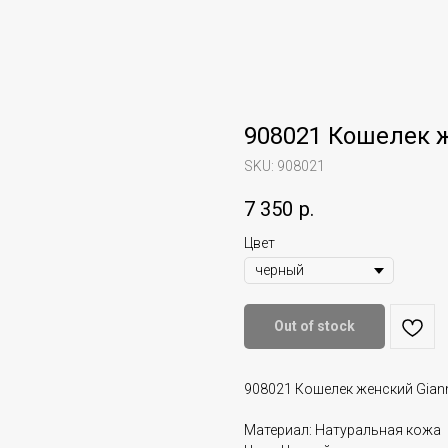
908021 Кошелек ж
SKU:
908021
7 350
р.
Цвет
Out of stock
908021 Кошелек женский Giann
Материал: Натуральная кожа