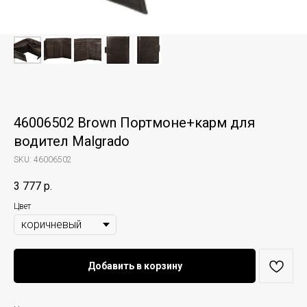
46006502 Brown Портмоне+карм для
водител Malgrado
SKU:
46006502
3 777
р.
Цвет
Добавить в корзину