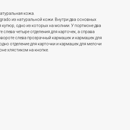
натуральная кожа.
grado из натуральной кожи. Внутри два основных
 купюр, одно из которых на молнии. У портмоне два
е слева четыре отделения для карточек, а справа
азвороте слева прозрачный кармашек и кармашек для
 одно отделение для карточки и кармашек для мелочи
оне хлястиком на кнопке.