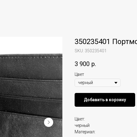
350235401 Портм
SKU:
350235401
3 900
р.
Цвет
Добавить в корзину
Цвет:
черный
Материал: