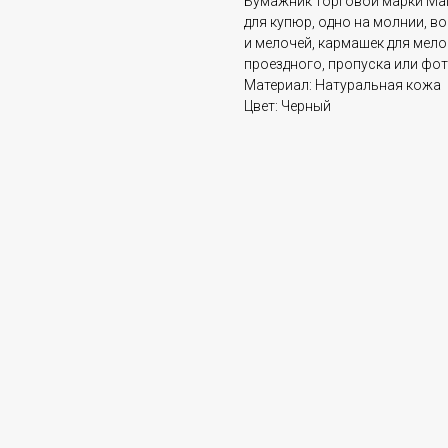
Бумажник торговой марки Malg
для купюр, одно на молнии, в
и мелочей, кармашек для мело
проездного, пропуска или фот
Материал: Натуральная кожа
Цвет: Черный