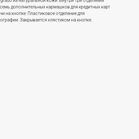
rado из натуральной кожи. Внутри три отделения
осемь дополнительных кармашков для кредитных карт
чи на кнопке. Пластиковое отделение для
ографии. Закрывается хлястиком на кнопке.