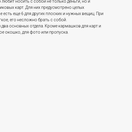
 любит носить с собой не только деньги, но и
иковых карт. Для них предусмотрено целых
 есть еще 6 для других плоских и нужных вещиц. При
кое, его несложно брать с собой.
 два основных отдела. Кроме кармашков для карт и
ое окошко, для фото или пропуска.