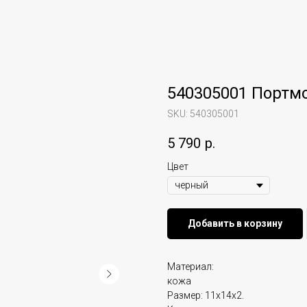
540305001 Портм
SKU:
540305001
5 790
р.
Цвет
Добавить в корзину
Материал:
кожа
Размер: 11х14х2.