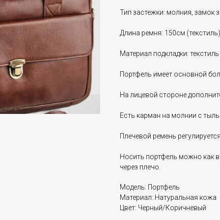
Тип застежки: молния, замок 
Длина ремня: 150см (текстиль
Материал подкладки: текстил
Портфель имеет основной боль
На лицевой стороне дополнит
Есть карман на молнии с тыл
Плечевой ремень регулируется
Носить портфель можно как в 
через плечо.
Модель: Портфель
Материал: Натуральная кожа
Цвет: Черный/Коричневый