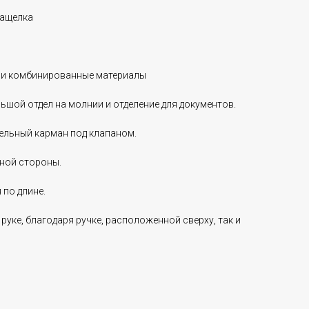
защелка
)
ь и комбинированные материалы
шой отдел на молнии и отделение для документов.
ельный карман под клапаном.
ьной стороны.
 по длине.
руке, благодаря ручке, расположенной сверху, так и