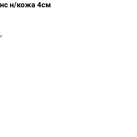
нс н/кожа 4см
м