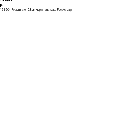
р.
121604 Ремень жен0,8см черн нат/кожа Facy*s bag