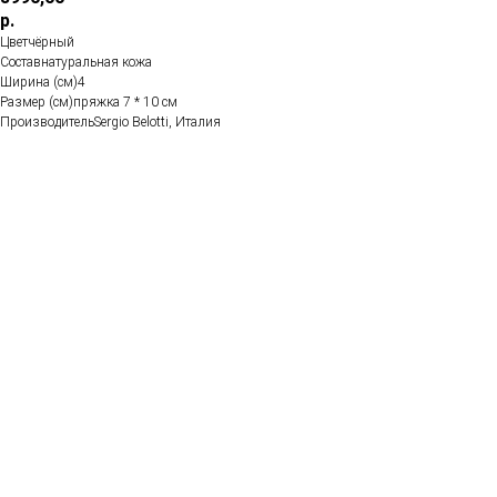
р.
Цветчёрный
Составнатуральная кожа
Ширина (см)4
Размер (см)пряжка 7 * 10 см
ПроизводительSergio Belotti, Италия