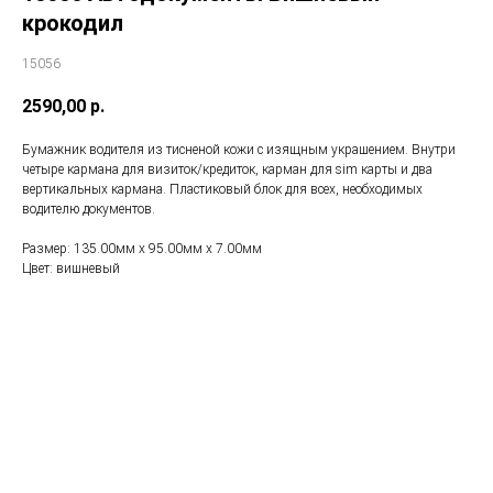
крокодил
15056
2590,00
р.
Бумажник водителя из тисненой кожи с изящным украшением. Внутри
четыре кармана для визиток/кредиток, карман для sim карты и два
вертикальных кармана. Пластиковый блок для всех, необходимых
водителю документов.
Размер: 135.00мм x 95.00мм x 7.00мм
Цвет: вишневый