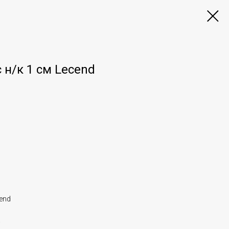
 н/к 1 см Lecend
end
а