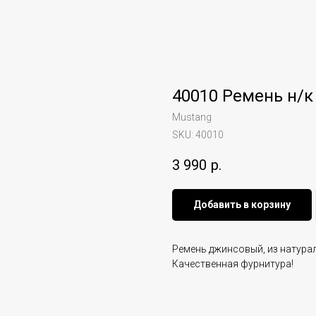
40010 Ремень н/к
Mustang
SKU:
40010
3 990
р.
Добавить в корзину
Ремень джинсовый, из натура
Качественная фурнитура!