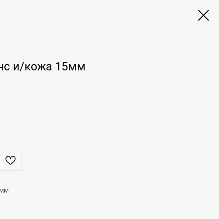
нс и/кожа 15мм
5мм
а