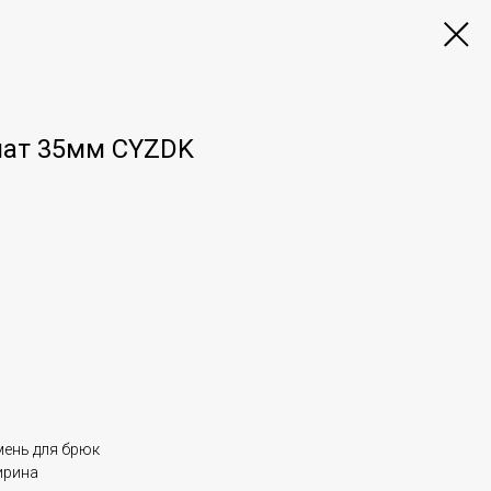
мат 35мм CYZDK
мень для брюк
ирина