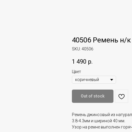
40506 Ремень н/к
SKU:
40506
1 490
р.
Цвет
Out of stock
Ремень джинсовый из натура
3.8-4.3мм и шириной 40 мм.
Узор на ремне выполнен горяч