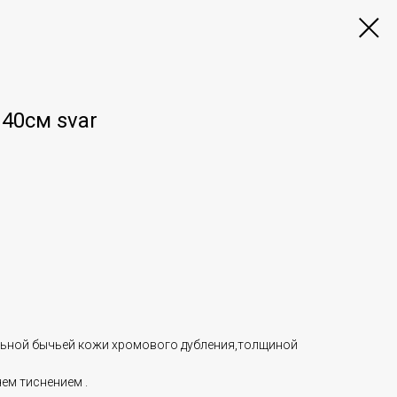
 40см svar
льной бычьей кожи хромового дубления,толщиной
ем тиснением .